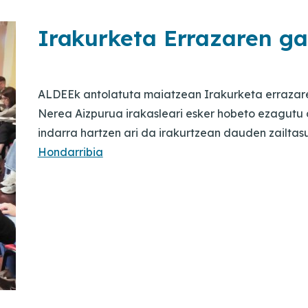
Irakurketa Errazaren ga
ALDEEk antolatuta maiatzean Irakurketa errazaren
Nerea Aizpurua irakasleari esker hobeto ezagutu 
indarra hartzen ari da irakurtzean dauden zailta
Hondarribia