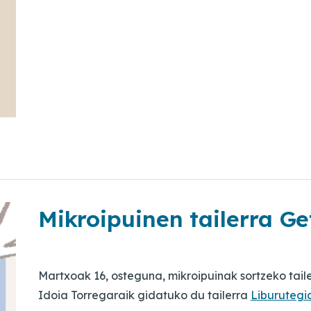
Mikroipuinen tailerra Ge
Martxoak 16, osteguna, mikroipuinak sortzeko tail
Idoia Torregaraik gidatuko du tailerra
Liburutegi