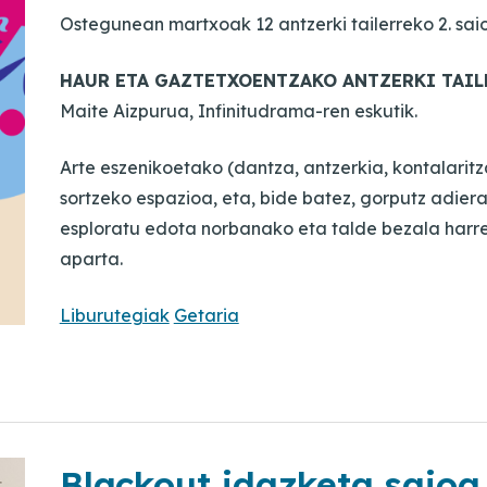
Ostegunean martxoak 12 antzerki tailerreko 2. sai
HAUR ETA GAZTETXOENTZAKO ANTZERKI TAIL
Maite Aizpurua, Infinitudrama-ren eskutik.
Arte eszenikoetako (dantza, antzerkia, kontalaritza
sortzeko espazioa, eta, bide batez, gorputz adi
esploratu edota norbanako eta talde bezala ha
aparta.
Liburutegiak
Getaria
Blackout idazketa saioa