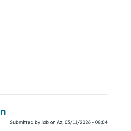
an
Submitted by
iab
on
Az, 03/11/2026 - 08:04