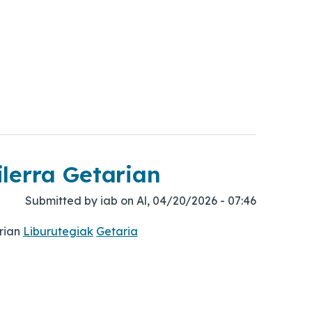
lerra Getarian
Submitted by
iab
on
Al, 04/20/2026 - 07:46
arian
Liburutegiak
Getaria