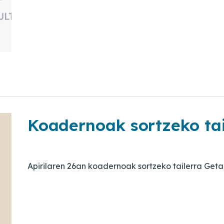
Koadernoak sortzeko tai
Apirilaren 26an koadernoak sortzeko tailerra Get