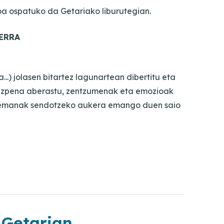
oa ospatuko da Getariako liburutegian.
ERRA
...) jolasen bitartez lagunartean dibertitu eta
erazpena aberastu, zentzumenak eta emozioak
rremanak sendotzeko aukera emango duen saio
 Getarian