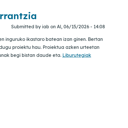
rrantzia
Submitted by
iab
on
Al, 06/15/2026 - 14:08
 inguruko ikastaro batean izan ginen. Bertan
dugu proiektu hau. Proiektua azken urteetan
sunak begi bistan daude eta.
Liburutegiak