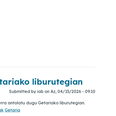
tariako liburutegian
Submitted by
iab
on
Az, 04/15/2026 - 09:10
erra antolatu dugu Getariako liburutegian.
ak
Getaria