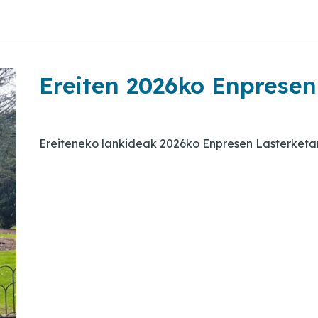
Ereiten 2026ko Enpresen
Ereiteneko lankideak 2026ko Enpresen Lasterketa