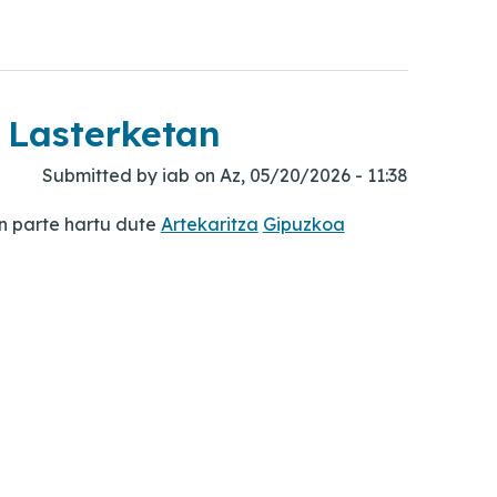
 Lasterketan
Submitted by
iab
on
Az, 05/20/2026 - 11:38
n parte hartu dute
Artekaritza
Gipuzkoa