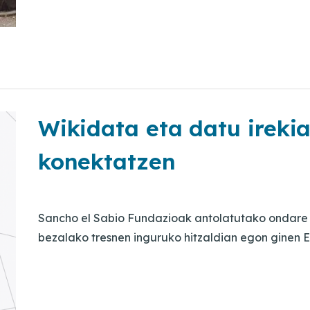
Wikidata eta datu irek
konektatzen
Sancho el Sabio Fundazioak antolatutako ondare 
bezalako tresnen inguruko hitzaldian egon ginen E