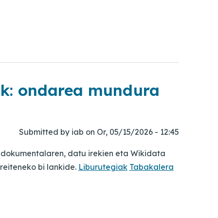
iak: ondarea mundura
Submitted by
iab
on
Or, 05/15/2026 - 12:45
dokumentalaren, datu irekien eta Wikidata
reiteneko bi lankide.
Liburutegiak
Tabakalera