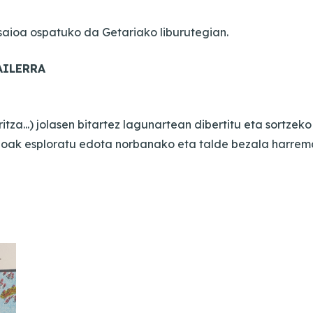
saioa ospatuko da Getariako liburutegian.
AILERRA
tza...) jolasen bitartez lagunartean dibertitu eta sortzek
ioak esploratu edota norbanako eta talde bezala harre