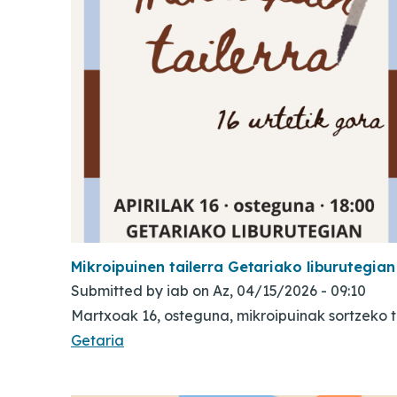
Mikroipuinen tailerra Getariako liburutegian
Submitted by
iab
on
Az, 04/15/2026 - 09:10
Martxoak 16, osteguna, mikroipuinak sortzeko t
Getaria