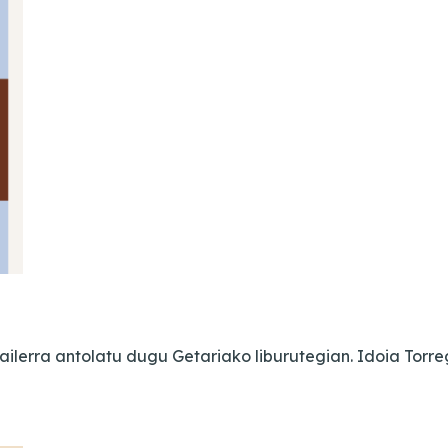
ailerra antolatu dugu Getariako liburutegian. Idoia Torr