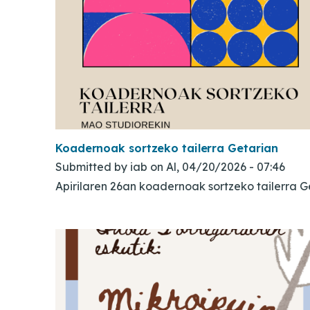
Koadernoak sortzeko tailerra Getarian
Submitted by
iab
on
Al, 04/20/2026 - 07:46
Apirilaren 26an koadernoak sortzeko tailerra 