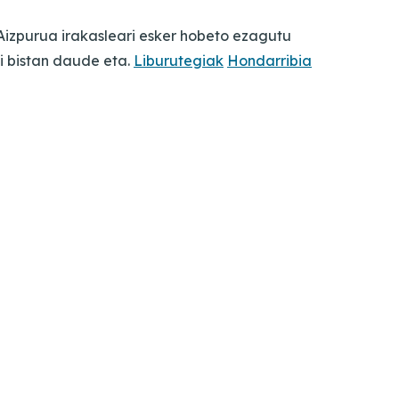
Aizpurua irakasleari esker hobeto ezagutu
i bistan daude eta.
Liburutegiak
Hondarribia