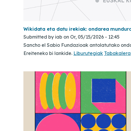
Wikidata eta datu irekiak: ondarea mundur
Submitted by
iab
on
Or, 05/15/2026 - 12:45
Sancho el Sabio Fundazioak antolatutako onda
Ereiteneko bi lankide.
Liburutegiak
Tabakalera