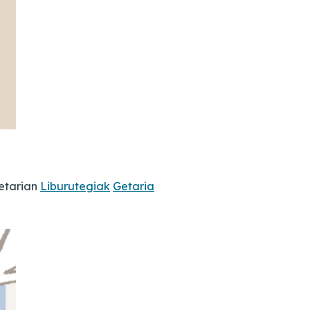
Getarian
Liburutegiak
Getaria