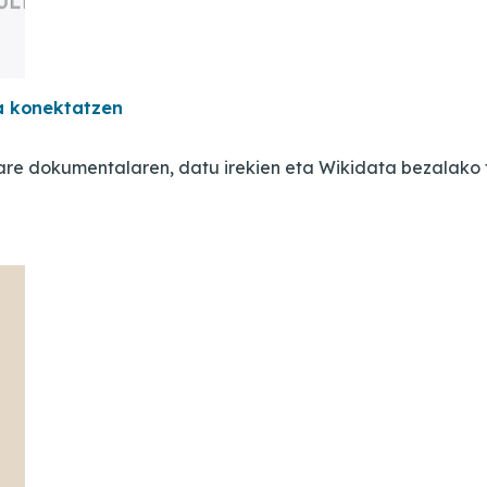
a konektatzen
re dokumentalaren, datu irekien eta Wikidata bezalako t