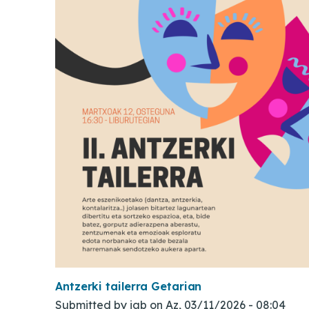
Antzerki tailerra Getarian
Submitted by
iab
on
Az, 03/11/2026 - 08:04