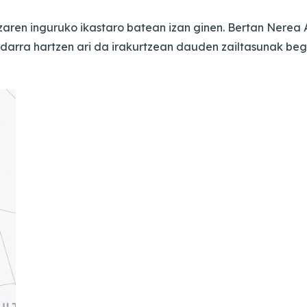
ren inguruko ikastaro batean izan ginen. Bertan Nerea 
ndarra hartzen ari da irakurtzean dauden zailtasunak beg