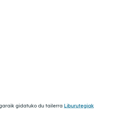
egaraik gidatuko du tailerra
Liburutegiak