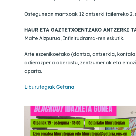
Ostegunean martxoak 12 antzerki tailerreko 2. 
HAUR ETA GAZTETXOENTZAKO ANTZERKI T
Maite Aizpurua, Infinitudrama-ren eskutik.
Arte eszenikoetako (dantza, antzerkia, kontalari
adierazpena aberastu, zentzumenak eta emoz
aparta.
Liburutegiak
Getaria