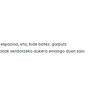
o espazioa, eta, bide batez, gorputz
manak sendotzeko aukera emango duen saio