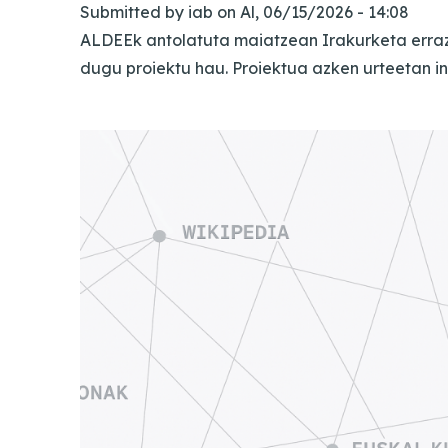
Submitted by
iab
on
Al, 06/15/2026 - 14:08
ALDEEk antolatuta maiatzean Irakurketa erraza
dugu proiektu hau. Proiektua azken urteetan i