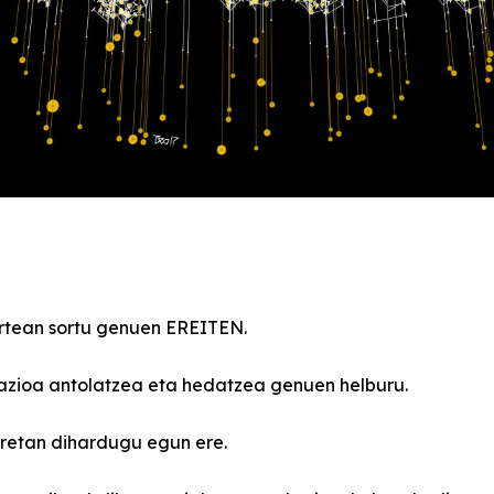
urtean sortu genuen EREITEN.
azioa antolatzea eta hedatzea genuen helburu.
rretan dihardugu egun ere.