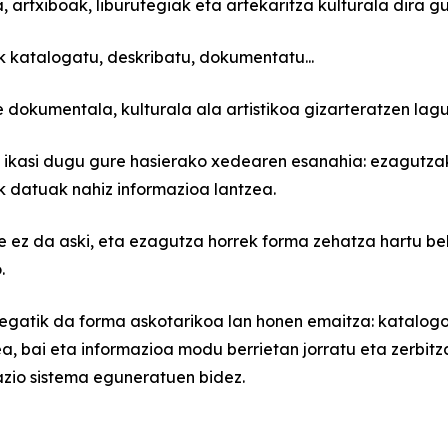
, artxiboak, liburutegiak eta artekaritza kulturala dira g
k katalogatu, deskribatu, dokumentatu...
dokumentala, kulturala ala artistikoa gizarteratzen lagun
 ikasi dugu gure hasierako xedearen esanahia: ezagutzak
k datuak nahiz informazioa lantzea.
e ez da aski, eta ezagutza horrek forma zehatza hartu be
.
egatik da forma askotarikoa lan honen emaitza: katalogo
a, bai eta informazioa modu berrietan jorratu eta zerbitza
azio sistema eguneratuen bidez.