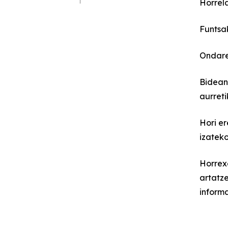
Horrela
Funtsa
Ondare 
Bidean
aurreti
Hori er
izateko
Horrex
artatze
inform