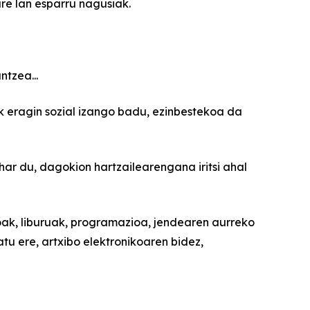
ure lan esparru nagusiak.
tzea...
 eragin sozial izango badu, ezinbestekoa da
har du, dagokion hartzailearengana iritsi ahal
ak, liburuak, programazioa, jendearen aurreko
tu ere, artxibo elektronikoaren bidez,