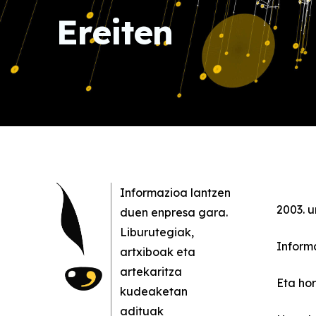
Ereiten
Informazioa lantzen
2003. 
duen enpresa gara.
Liburutegiak,
Inform
artxiboak eta
artekaritza
Eta ho
kudeaketan
adituak