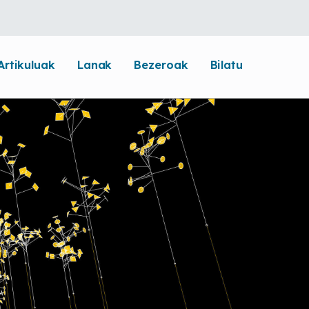
Artikuluak
Lanak
Bezeroak
Bilatu