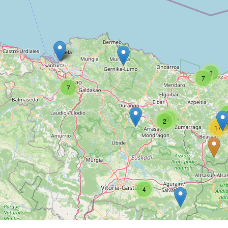
3
7
7
2
6
2
17
4