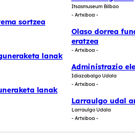
Itsasmuseum Bilbao
- Artxiboa -
tema sortzea
Olaso dorrea fun
eratzea
- Artxiboa -
guneraketa lanak
Administrazio el
Idiazabalgo Udala
- Artxiboa -
uneraketa lanak
Larraulgo udal a
Larraulgo Udala
- Artxiboa -