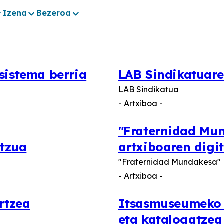
Izena
Bezeroa
sistema berria
LAB Sindikatuare
LAB Sindikatua
- Artxiboa -
"Fraternidad Mun
itzua
artxiboaren digi
"Fraternidad Mundakesa" 
- Artxiboa -
rtzea
Itsasmuseumeko a
eta katalogatzea