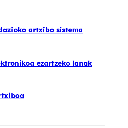
dazioko artxibo sistema
ektronikoa ezartzeko lanak
rtxiboa