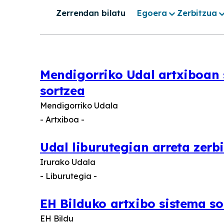
Zerrendan bilatu
Egoera
Zerbitzua
Mendigorriko Udal artxiboan 
sortzea
Mendigorriko Udala
- Artxiboa -
Udal liburutegian arreta zerb
Irurako Udala
- Liburutegia -
EH Bilduko artxibo sistema so
EH Bildu