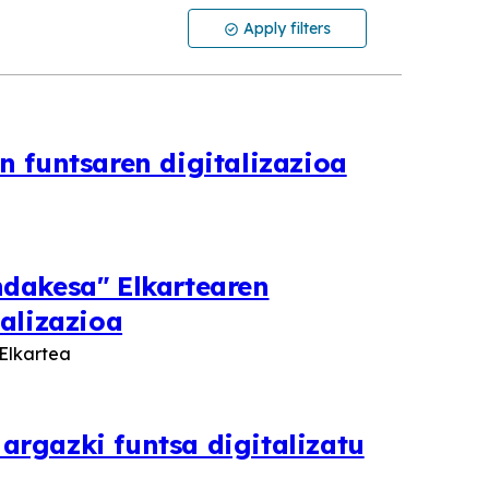
Apply filters
n funtsaren digitalizazioa
dakesa" Elkartearen
talizazioa
Elkartea
rgazki funtsa digitalizatu