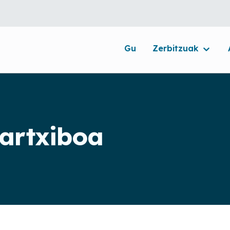
Gu
Zerbitzuak
 artxiboa