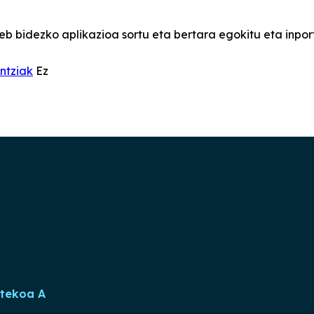
 bidezko aplikazioa sortu eta bertara egokitu eta inpor
ntziak
Ez
rtekoa A