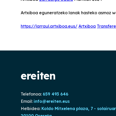
Artxiboa eguneratzeko lanak hasteko asmoz web
https://larraul.artxiboa.eus/
Artxiboa
Transfere
ereiten
Telefonoa:
659 493 646
Email:
info@ereiten.eus
Helbidea:
Koldo Mitxelena plaza, 7 - solairua
20100 Orereta