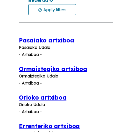
Bezeroa
Apply filters
Pasaiako artxiboa
Pasaiako Udala
- Artxiboa -
Ormaiztegiko artxiboa
Ormaiztegiko Udala
- Artxiboa -
Orioko artxiboa
Orioko Udala
- Artxiboa -
Errenteriko artxiboa