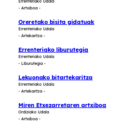
Errenteriako Udala
- Artxiboa -
Oreretako bisita gidatuak
Errenteriako Udala
- Artekaritza -
Errenteriako liburutegia
Errenteriako Udala
- Liburutegia -
Lekuonako bitartekaritza
Errenteriako Udala
- Artekaritza -
Miren Etxezarretaren artxiboa
Ordiziako Udala
- Artxiboa -