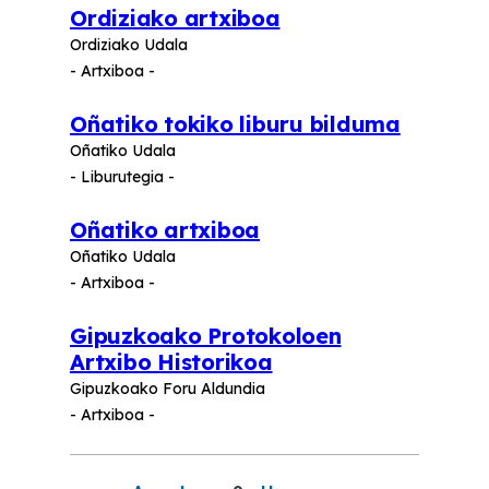
Ordiziako artxiboa
Ordiziako Udala
- Artxiboa -
Oñatiko tokiko liburu bilduma
Oñatiko Udala
- Liburutegia -
Oñatiko artxiboa
Oñatiko Udala
- Artxiboa -
Gipuzkoako Protokoloen
Artxibo Historikoa
Gipuzkoako Foru Aldundia
- Artxiboa -