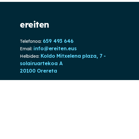
ereiten
659 493 646
Telefonoa:
info@ereiten.eus
Email:
Koldo Mitxelena plaza, 7 -
Helbidea:
solairuartekoa A
20100 Orereta