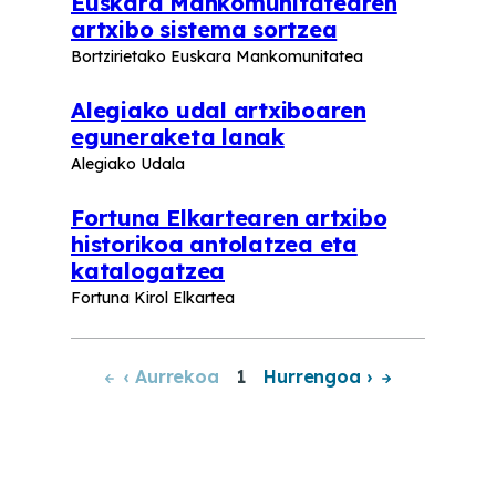
Euskara Mankomunitatearen
artxibo sistema sortzea
Bortzirietako Euskara Mankomunitatea
Alegiako udal artxiboaren
eguneraketa lanak
Alegiako Udala
Fortuna Elkartearen artxibo
historikoa antolatzea eta
katalogatzea
Fortuna Kirol Elkartea
‹ Aurrekoa
1
Hurrengoa
›
Pagination