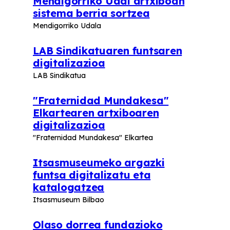
Mendigorriko Udal artxiboan
sistema berria sortzea
Mendigorriko Udala
LAB Sindikatuaren funtsaren
digitalizazioa
LAB Sindikatua
"Fraternidad Mundakesa"
Elkartearen artxiboaren
digitalizazioa
"Fraternidad Mundakesa" Elkartea
Itsasmuseumeko argazki
funtsa digitalizatu eta
katalogatzea
Itsasmuseum Bilbao
Olaso dorrea fundazioko