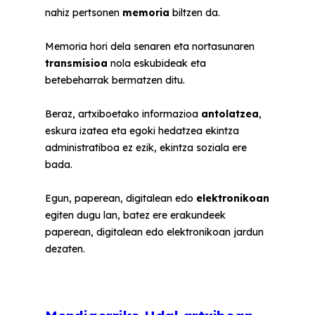
nahiz pertsonen
memoria
biltzen da.
Memoria hori dela senaren eta nortasunaren
transmisioa
nola eskubideak eta
betebeharrak bermatzen ditu.
Beraz, artxiboetako informazioa
antolatzea
,
eskura izatea eta egoki hedatzea ekintza
administratiboa ez ezik, ekintza soziala ere
bada.
Egun, paperean, digitalean edo
elektronikoan
egiten dugu lan, batez ere erakundeek
paperean, digitalean edo elektronikoan jardun
dezaten.