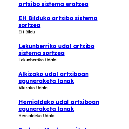
artxibo sistema eratzea
EH Bilduko artxibo sistema
sortzea
EH Bildu
Lekunberriko udal artxibo
sistema sortzea
Lekunberriko Udala
Alkizako udal artxiboan
eguneraketa lanak
Alkizako Udala
Hernialdeko udal artxiboan
eguneraketa lanak
Hernialdeko Udala