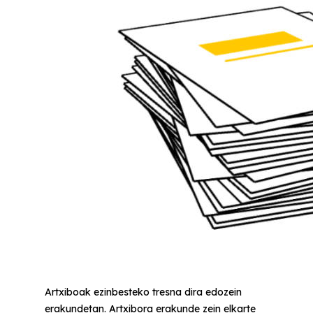
Artxiboak ezinbesteko tresna dira edozein
erakundetan. Artxibora erakunde zein elkarte