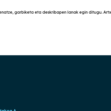
natze, garbiketa eta deskribapen lanak egin ditugu. Artxi
rtekoa A