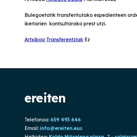
Bulegoetatik transferitutako espedienteen orde
ikerlarien kontsultarako prest utzi.
Artxiboa
Transferentziak
Ez
ereiten
Telefonoa:
659 493 646
Email:
info@ereiten.eus
Helbidea:
Koldo Mitxelena plaza, 7 - solairua