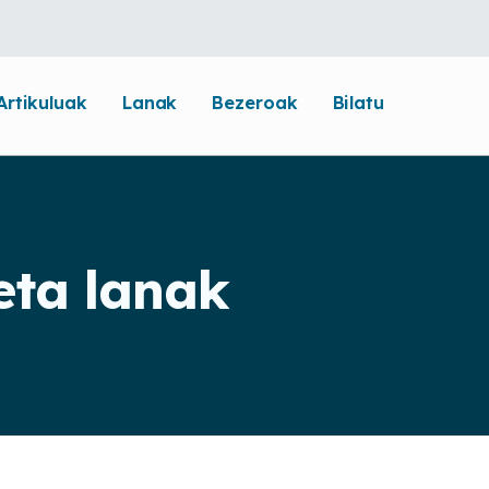
Artikuluak
Lanak
Bezeroak
Bilatu
eta lanak