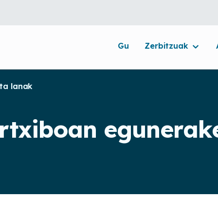
Gu
Zerbitzuak
ta lanak
artxiboan egunerak