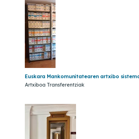
Euskara Mankomunitatearen artxibo sistem
Artxiboa Transferentziak