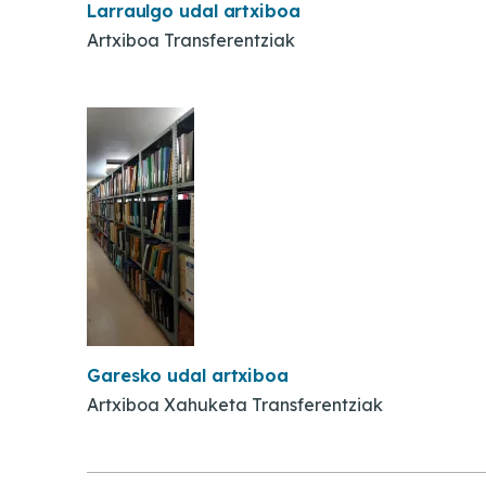
Larraulgo udal artxiboa
Artxiboa Transferentziak
Garesko udal artxiboa
Artxiboa Xahuketa Transferentziak