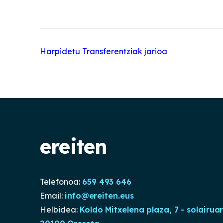
Harpidetu Transferentziak jarioa
ereiten
Telefonoa:
659 493 646
Email:
info@ereiten.eus
Helbidea:
Koldo Mitxelena plaza, 7 - solairua