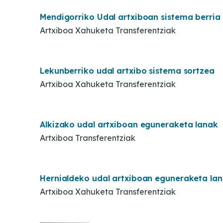
Mendigorriko Udal artxiboan sistema berria
Artxiboa Xahuketa Transferentziak
Lekunberriko udal artxibo sistema sortzea
Artxiboa Xahuketa Transferentziak
Alkizako udal artxiboan eguneraketa lanak
Artxiboa Transferentziak
Hernialdeko udal artxiboan eguneraketa la
Artxiboa Xahuketa Transferentziak