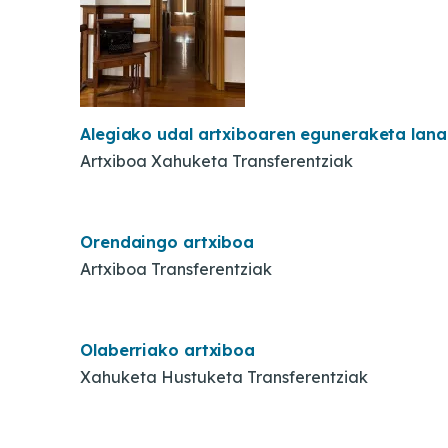
Alegiako udal artxiboaren eguneraketa lana
Artxiboa Xahuketa Transferentziak
Orendaingo artxiboa
Artxiboa Transferentziak
Olaberriako artxiboa
Xahuketa Hustuketa Transferentziak