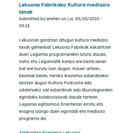
Lekuona Fabrikako Kultura mediazio
lanak
Submitted by
ereiten
on
La, 05/20/2023 -
09:23
Lekuonan garatzen ditugun kultura mediazio
lanak gehienbat Lekuona Fabrikak eskaintzen
duen Legamia programarekin lotuta daude,
nahiz eta Legamiatik kanpo ere beste lanen
bat ere burutu izan dugun. Hauen artean,
besteak beste, herriko ikastetxe ezberdinekin
lantzen dugun Kultura Podcasta edo
udaletxeko sail ezberdinak edo liburutegiarekin
egindako kolaborazioak daude tartean.
Legamia egitasmoa Errenterian errotu eta
eragina izango duen egonaldi eta mediazio
programa da.
Artekaritza
Errenteria
Lekuona