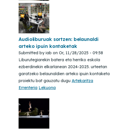
Audioliburuak sortzen: belaunaldi
arteko ipuin kontaketak
Submitted by
iab
on
Or, 11/28/2025 - 09:58
Liburutegiarekin batera eta herriko eskola
ezberdinekin elkarlanean 2024-2025. urteetan
garatzeko belaunaldien arteko ipuin kontaketa
proiektu bat gauzatu dugu
Artekaritza
Errenteria
Lekuona