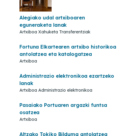
Alegiako udal artxiboaren
eguneraketa lanak
Artxiboa Xahuketa Transferentziak
Fortuna Elkartearen artxibo historikoa
antolatzea eta katalogatzea
Artxiboa
Administrazio elektronikoa ezartzeko
lanak
Artxiboa Administrazio elektronikoa
Pasaiako Portuaren argazki funtsa
osatzea
Artxiboa
Altzako Tokiko Bilduma antolatzea