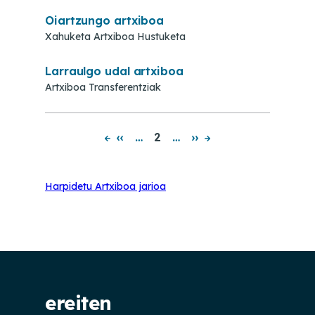
Oiartzungo artxiboa
Xahuketa Artxiboa Hustuketa
Larraulgo udal artxiboa
Artxiboa Transferentziak
‹‹
…
2
…
››
Pagination
Harpidetu Artxiboa jarioa
ereiten