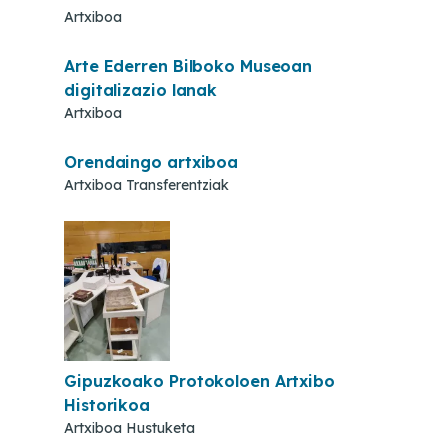
Artxiboa
Arte Ederren Bilboko Museoan
digitalizazio lanak
Artxiboa
Orendaingo artxiboa
Artxiboa Transferentziak
Gipuzkoako Protokoloen Artxibo
Historikoa
Artxiboa Hustuketa