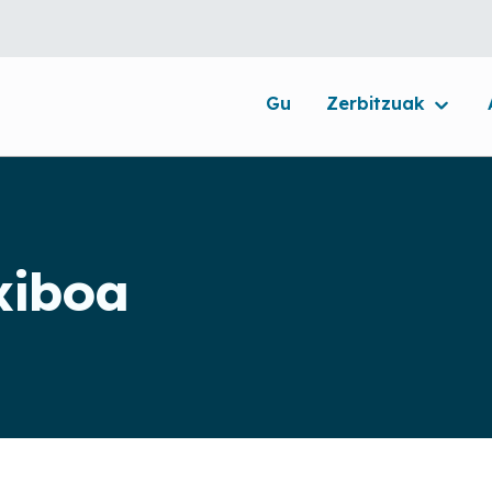
Gu
Zerbitzuak
xiboa