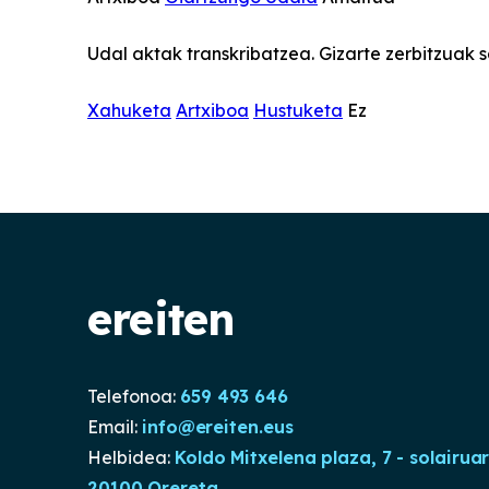
Udal aktak transkribatzea. Gizarte zerbitzuak 
Xahuketa
Artxiboa
Hustuketa
Ez
ereiten
Telefonoa:
659 493 646
Email:
info@ereiten.eus
Helbidea:
Koldo Mitxelena plaza, 7 - solairua
20100 Orereta