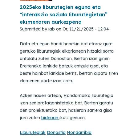
2025eko liburutegien eguna eta
“interakzio soziala liburutegietan”
ekimenaren aurkezpena
Submitted by
iab
on
Or, 11/21/2025 - 12:04
Data eta egun handi honekin bat etorriz gure
gertuko liburutegiek elkarlanean hitzaldi sorta
antolatu zuten Donostian. Bertan izan ginen
Ereiteneko lankide batzuk entzule gisa, eta
beste hainbat lankide berriz, bertan aipatu ziren
ekimenen parte izan ziren.
Azken hauen artean, Hondarribiko liburutegia
izan zen protagonistetako bat. Bertan garatu
den proiektuetako bat, hasieran sarrera gisa
jarri zuten
bideoan
ikusi genuen.
Liburutegiak
Donostia
Hondarribia