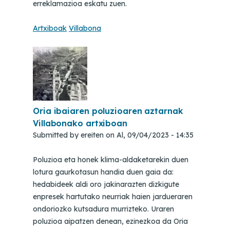
erreklamazioa eskatu zuen.
Artxiboak
Villabona
Oria ibaiaren poluzioaren aztarnak
Villabonako artxiboan
Submitted by
ereiten
on
Al, 09/04/2023 - 14:35
Poluzioa eta honek klima-aldaketarekin duen
lotura gaurkotasun handia duen gaia da:
hedabideek aldi oro jakinarazten dizkigute
enpresek hartutako neurriak haien jardueraren
ondoriozko kutsadura murrizteko. Uraren
poluzioa aipatzen denean, ezinezkoa da Oria