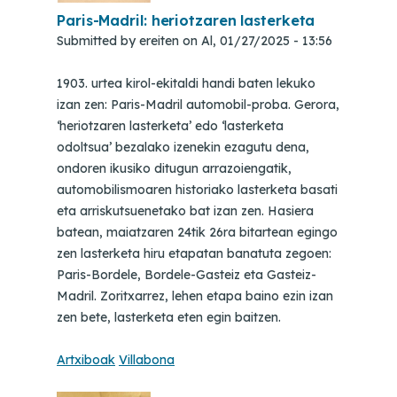
Paris-Madril: heriotzaren lasterketa
Submitted by
ereiten
on
Al, 01/27/2025 - 13:56
1903. urtea kirol-ekitaldi handi baten lekuko
izan zen: Paris-Madril automobil-proba. Gerora,
‘heriotzaren lasterketa’ edo ‘lasterketa
odoltsua’ bezalako izenekin ezagutu dena,
ondoren ikusiko ditugun arrazoiengatik,
automobilismoaren historiako lasterketa basati
eta arriskutsuenetako bat izan zen. Hasiera
batean, maiatzaren 24tik 26ra bitartean egingo
zen lasterketa hiru etapatan banatuta zegoen:
Paris-Bordele, Bordele-Gasteiz eta Gasteiz-
Madril. Zoritxarrez, lehen etapa baino ezin izan
zen bete, lasterketa eten egin baitzen.
Artxiboak
Villabona