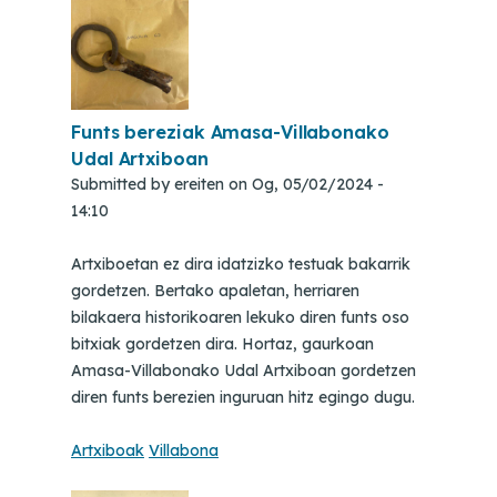
Funts bereziak Amasa-Villabonako
Udal Artxiboan
Submitted by
ereiten
on
Og, 05/02/2024 -
14:10
Artxiboetan ez dira idatzizko testuak bakarrik
gordetzen. Bertako apaletan, herriaren
bilakaera historikoaren lekuko diren funts oso
bitxiak gordetzen dira. Hortaz, gaurkoan
Amasa-Villabonako Udal Artxiboan gordetzen
diren funts berezien inguruan hitz egingo dugu.
Artxiboak
Villabona