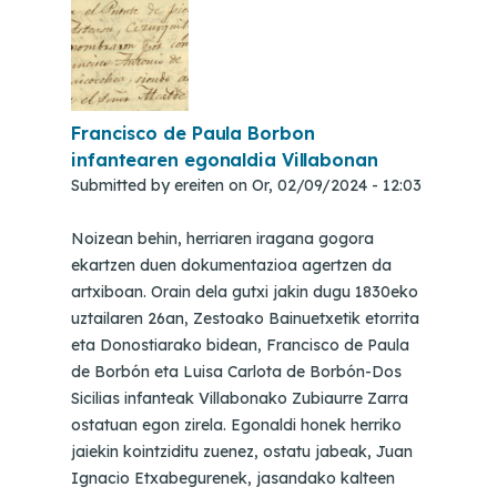
Francisco de Paula Borbon
infantearen egonaldia Villabonan
Submitted by
ereiten
on
Or, 02/09/2024 - 12:03
Noizean behin, herriaren iragana gogora
ekartzen duen dokumentazioa agertzen da
artxiboan. Orain dela gutxi jakin dugu 1830eko
uztailaren 26an, Zestoako Bainuetxetik etorrita
eta Donostiarako bidean, Francisco de Paula
de Borbón eta Luisa Carlota de Borbón-Dos
Sicilias infanteak Villabonako Zubiaurre Zarra
ostatuan egon zirela. Egonaldi honek herriko
jaiekin kointziditu zuenez, ostatu jabeak, Juan
Ignacio Etxabegurenek, jasandako kalteen