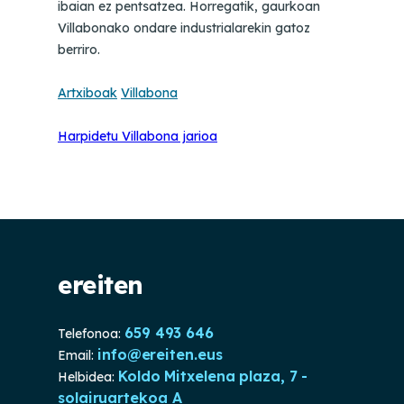
ibaian ez pentsatzea. Horregatik, gaurkoan
Villabonako ondare industrialarekin gatoz
berriro.
Artxiboak
Villabona
Harpidetu Villabona jarioa
ereiten
659 493 646
Telefonoa:
info@ereiten.eus
Email:
Koldo Mitxelena plaza, 7 -
Helbidea:
solairuartekoa A