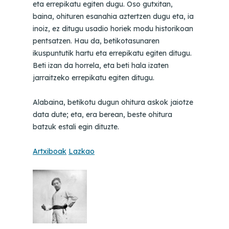
eta errepikatu egiten dugu. Oso gutxitan,
baina, ohituren esanahia aztertzen dugu eta, ia
inoiz, ez ditugu usadio horiek modu historikoan
pentsatzen. Hau da, betikotasunaren
ikuspuntutik hartu eta errepikatu egiten ditugu.
Beti izan da horrela, eta beti hala izaten
jarraitzeko errepikatu egiten ditugu.
Alabaina, betikotu dugun ohitura askok jaiotze
data dute; eta, era berean, beste ohitura
batzuk estali egin dituzte.
Artxiboak
Lazkao