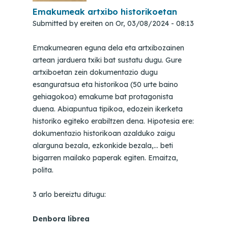
Emakumeak artxibo historikoetan
Submitted by
ereiten
on
Or, 03/08/2024 - 08:13
Emakumearen eguna dela eta artxibozainen
artean jarduera txiki bat sustatu dugu. Gure
artxiboetan zein dokumentazio dugu
esanguratsua eta historikoa (50 urte baino
gehiagokoa) emakume bat protagonista
duena. Abiapuntua tipikoa, edozein ikerketa
historiko egiteko erabiltzen dena. Hipotesia ere:
dokumentazio historikoan azalduko zaigu
alarguna bezala, ezkonkide bezala,… beti
bigarren mailako paperak egiten. Emaitza,
polita.
3 arlo bereiztu ditugu:
Denbora librea