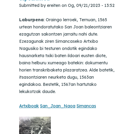
Submitted by
ereiten
on
Og, 09/21/2023 - 13:52
Laburpena
: Oraingo lerroek, Ternuan, 1565
urtean hondoratutako San Joan baleontziaren
ezagutzan sakontzen jarraitu nahi dute.
Ezezagunak ziren Simancaseko Artxibo
Nagusiko bi testuren ondotik egindako
hausnarketa txiki baten ildoari eusten diote,
baina helburu xumeago batekin: dokumentu
horien transkribaketa plazaratzea. Alde batetik,
itsasontziaren neurketa dugu, 1563an
egindakoa. Bestetik, 1567an hartutako
lekukotzak daude.
Artxiboak
San_Joan_Naoa
Simancas