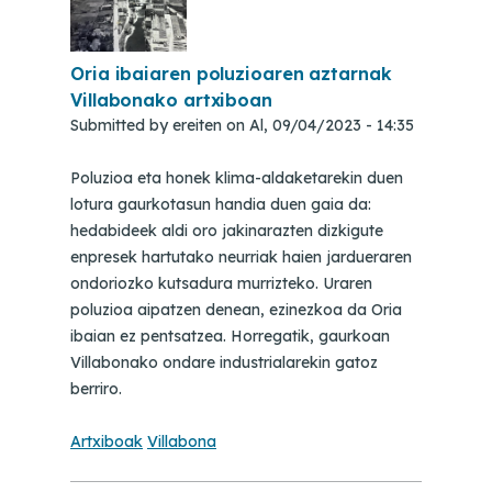
Oria ibaiaren poluzioaren aztarnak
Villabonako artxiboan
Submitted by
ereiten
on
Al, 09/04/2023 - 14:35
Poluzioa eta honek klima-aldaketarekin duen
lotura gaurkotasun handia duen gaia da:
hedabideek aldi oro jakinarazten dizkigute
enpresek hartutako neurriak haien jardueraren
ondoriozko kutsadura murrizteko. Uraren
poluzioa aipatzen denean, ezinezkoa da Oria
ibaian ez pentsatzea. Horregatik, gaurkoan
Villabonako ondare industrialarekin gatoz
berriro.
Artxiboak
Villabona