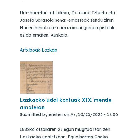
Urte horretan, otsailean, Domingo Iztueta eta
Josefa Sarasola senar-emazteak zendu ziren.
Hauen heriotzaren arrazoien inguruan pistarik
ez da ematen. Auskalo.
Artxiboak
Lazkao
Lazkaoko udal kontuak XIX. mende
amaieran
Submitted by
ereiten
on
Az, 10/25/2023 - 12:06
1882ko otsailaren 21 egun mugitua izan zen
Lazkaoko udaletxean. Egun hartan Osoko