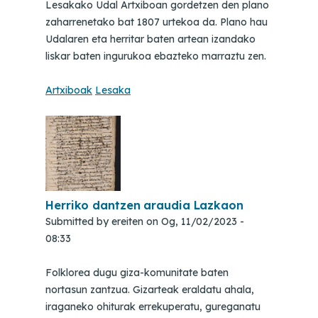
Lesakako Udal Artxiboan gordetzen den plano
zaharrenetako bat 1807 urtekoa da. Plano hau
Udalaren eta herritar baten artean izandako
liskar baten ingurukoa ebazteko marraztu zen.
Artxiboak
Lesaka
Herriko dantzen araudia Lazkaon
Submitted by
ereiten
on
Og, 11/02/2023 -
08:33
Folklorea dugu giza-komunitate baten
nortasun zantzua. Gizarteak eraldatu ahala,
iraganeko ohiturak errekuperatu, gureganatu