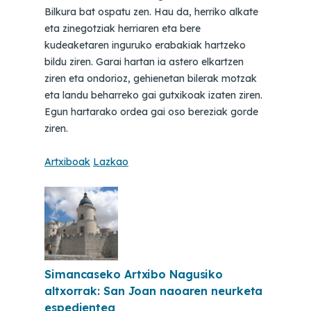
Bilkura bat ospatu zen. Hau da, herriko alkate
eta zinegotziak herriaren eta bere
kudeaketaren inguruko erabakiak hartzeko
bildu ziren. Garai hartan ia astero elkartzen
ziren eta ondorioz, gehienetan bilerak motzak
eta landu beharreko gai gutxikoak izaten ziren.
Egun hartarako ordea gai oso bereziak gorde
ziren.
Artxiboak
Lazkao
Simancaseko Artxibo Nagusiko
altxorrak: San Joan naoaren neurketa
espedientea