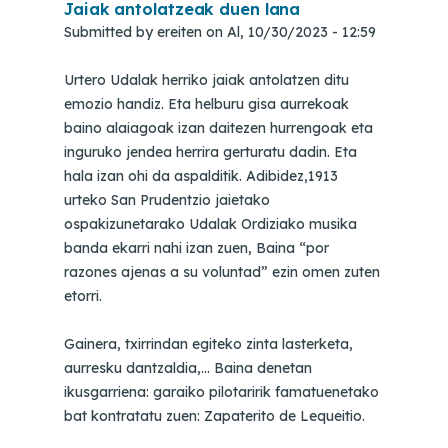
Jaiak antolatzeak duen lana
Submitted by
ereiten
on
Al, 10/30/2023 - 12:59
Urtero Udalak herriko jaiak antolatzen ditu
emozio handiz. Eta helburu gisa aurrekoak
baino alaiagoak izan daitezen hurrengoak eta
inguruko jendea herrira gerturatu dadin. Eta
hala izan ohi da aspalditik. Adibidez,1913
urteko San Prudentzio jaietako
ospakizunetarako Udalak Ordiziako musika
banda ekarri nahi izan zuen, Baina “por
razones ajenas a su voluntad” ezin omen zuten
etorri.
Gainera, txirrindan egiteko zinta lasterketa,
aurresku dantzaldia,… Baina denetan
ikusgarriena: garaiko pilotaririk famatuenetako
bat kontratatu zuen: Zapaterito de Lequeitio.