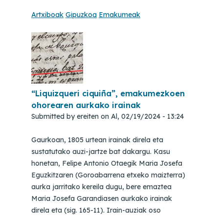
Artxiboak
Gipuzkoa
Emakumeak
“Liquizqueri ciquiña”, emakumezkoen
ohorearen aurkako irainak
Submitted by
ereiten
on
Al, 02/19/2024 - 13:24
Gaurkoan, 1805 urtean irainak direla eta
sustatutako auzi-jartze bat dakargu. Kasu
honetan, Felipe Antonio Otaegik Maria Josefa
Eguzkitzaren (Goroabarrena etxeko maizterra)
aurka jarritako kereila dugu, bere emaztea
Maria Josefa Garandiasen aurkako irainak
direla eta (sig. 165-11). Irain-auziak oso