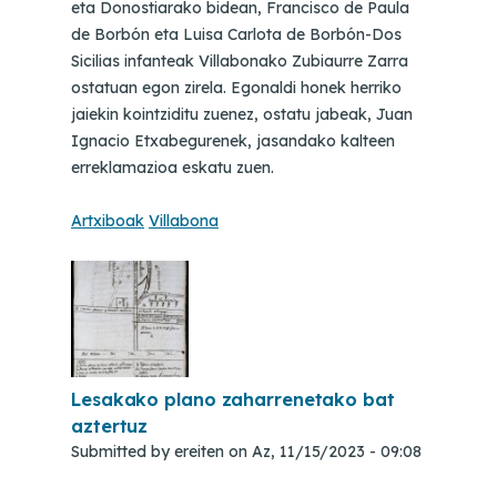
eta Donostiarako bidean, Francisco de Paula
de Borbón eta Luisa Carlota de Borbón-Dos
Sicilias infanteak Villabonako Zubiaurre Zarra
ostatuan egon zirela. Egonaldi honek herriko
jaiekin kointziditu zuenez, ostatu jabeak, Juan
Ignacio Etxabegurenek, jasandako kalteen
erreklamazioa eskatu zuen.
Artxiboak
Villabona
Lesakako plano zaharrenetako bat
aztertuz
Submitted by
ereiten
on
Az, 11/15/2023 - 09:08