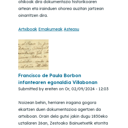
ohikoak dira dokumentazio historikoaren
artean eta irainduen ohorea auzitan jartzean
oinarritzen dira.
Artxiboak
Emakumeak
Asteasu
Francisco de Paula Borbon
infantearen egonaldia Villabonan
Submitted by
ereiten
on
Or, 02/09/2024 - 12:03
Noizean behin, herriaren iragana gogora
ekartzen duen dokumentazioa agertzen da
artxiboan. Orain dela gutxi jakin dugu 1830eko
uztailaren 26an, Zestoako Bainuetxetik etorrita