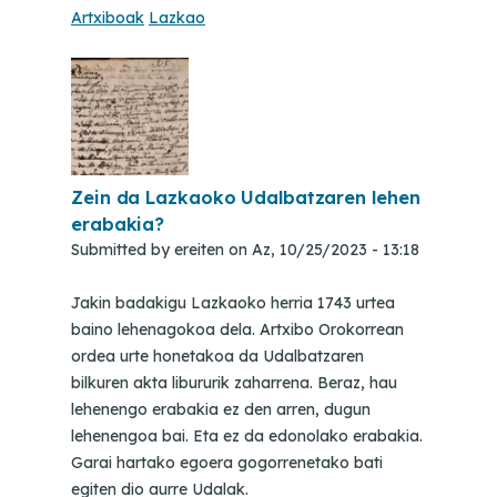
Artxiboak
Lazkao
Zein da Lazkaoko Udalbatzaren lehen
erabakia?
Submitted by
ereiten
on
Az, 10/25/2023 - 13:18
Jakin badakigu Lazkaoko herria 1743 urtea
baino lehenagokoa dela. Artxibo Orokorrean
ordea urte honetakoa da Udalbatzaren
bilkuren akta libururik zaharrena. Beraz, hau
lehenengo erabakia ez den arren, dugun
lehenengoa bai. Eta ez da edonolako erabakia.
Garai hartako egoera gogorrenetako bati
egiten dio aurre Udalak.