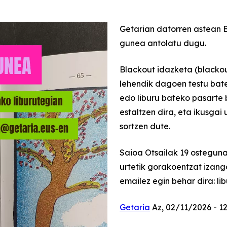
Getarian datorren astean 
gunea antolatu dugu.
Blackout idazketa (blackou
lehendik dagoen testu bate
edo liburu bateko pasarte b
estaltzen dira, eta ikusgai
sortzen dute.
Saioa Otsailak 19 osteguna
urtetik gorakoentzat izan
emailez egin behar dira: l
Getaria
Az, 02/11/2026 - 1