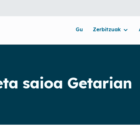
Gu
Zerbitzuak
eta saioa Getarian