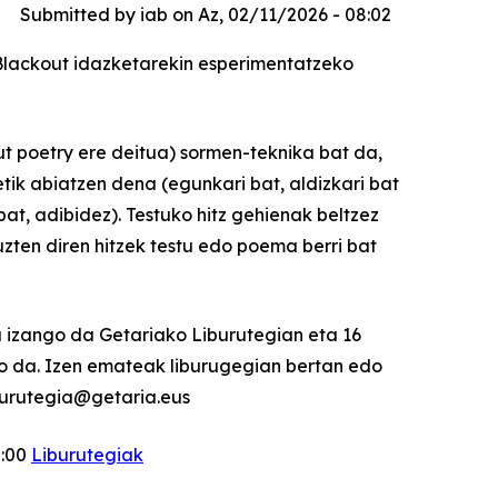
Submitted by
iab
on
Az, 02/11/2026 - 08:02
Blackout idazketarekin esperimentatzeko
t poetry ere deitua) sormen-teknika bat da,
tik abiatzen dena (egunkari bat, aldizkari bat
at, adibidez). Testuko hitz gehienak beltzez
 uzten diren hitzek testu edo poema berri bat
 izango da Getariako Liburutegian eta 16
go da. Izen emateak liburugegian bertan edo
iburutegia@getaria.eus
2:00
Liburutegiak