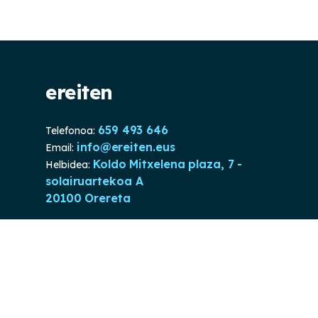
ereiten
659 493 646
Telefonoa:
info@ereiten.eus
Email:
Koldo Mitxelena plaza, 7 -
Helbidea:
solairuartekoa A
20100 Orereta