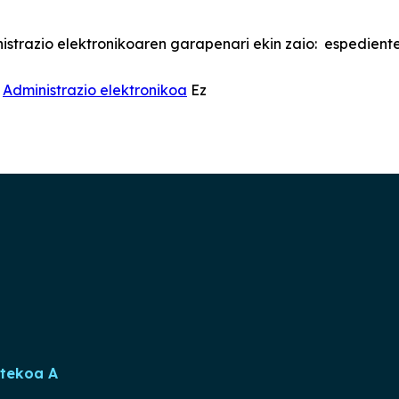
strazio elektronikoaren garapenari ekin zaio: espediente 
Administrazio elektronikoa
Ez
rtekoa A