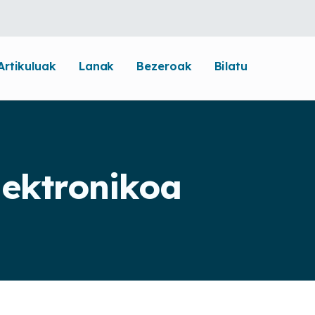
Artikuluak
Lanak
Bezeroak
Bilatu
lektronikoa