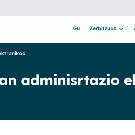
Gu
Zerbitzuak
ektronikoa
an adminisrtazio e