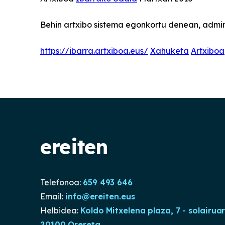
Behin artxibo sistema egonkortu denean, admini
https://ibarra.artxiboa.eus/
Xahuketa
Artxiboa
ereiten
Telefonoa:
659 493 646
Email:
info@ereiten.eus
Helbidea:
Koldo Mitxelena plaza, 7 - solairua
20100 Orereta