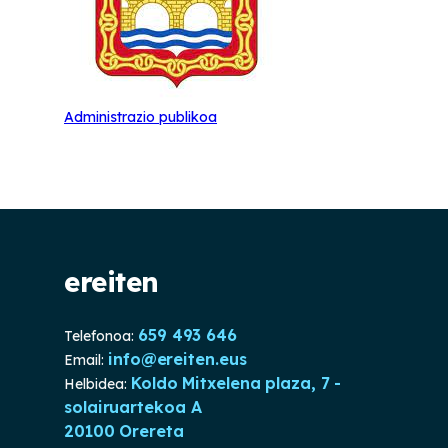
Administrazio publikoa
ereiten
659 493 646
Telefonoa:
info@ereiten.eus
Email:
Koldo Mitxelena plaza, 7 -
Helbidea:
solairuartekoa A
20100 Orereta