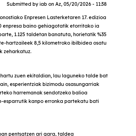
Submitted by
iab
on
Az, 05/20/2026 - 11:38
nostiako Enpresen Lasterketaren 17. edizioa
 enpresa baino gehiagotatik etorritako ia
arte, 1.125 taldetan banatuta, horietatik %35
e-hartzaileek 8,5 kilometroko ibilbidea osatu
ak zeharkatuz.
 hartu zuen ekitaldian, lau laguneko talde bat
gain, esperientziak bizimodu osasungarriak
arteko harremanak sendotzeko balioa
n-esparrutik kanpo erronka partekatu bati
an pentsatzen ari gara, taldea