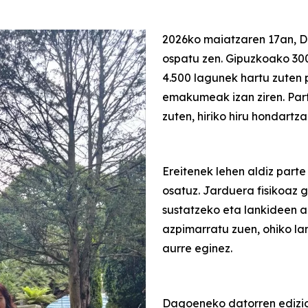
2026ko maiatzaren 17an, Do
ospatu zen. Gipuzkoako 300
4.500 lagunek hartu zuten p
emakumeak izan ziren. Part
zuten, hiriko hiru hondartz
Ereitenek lehen aldiz parte
osatuz. Jarduera fisikoaz 
sustatzeko eta lankideen 
azpimarratu zuen, ohiko la
aurre eginez.
Dagoeneko datorren edizio