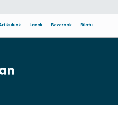
Artikuluak
Lanak
Bezeroak
Bilatu
tan