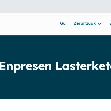
Gu
Zerbitzuak
n
 Enpresen Lasterke