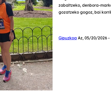
zabaltzeko, denbora-markak
gozatzeko gogoz, bai korrik
Gipuzkoa
Az, 05/20/2026 - 