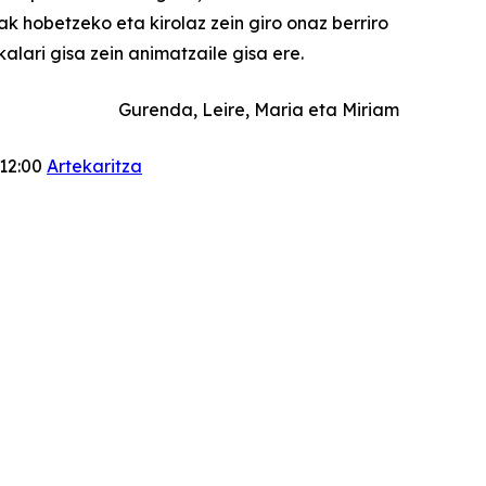
 hobetzeko eta kirolaz zein giro onaz berriro
alari gisa zein animatzaile gisa ere.
Gurenda, Leire, Maria eta Miriam
12:00
Artekaritza