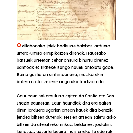
Villabonako jaiek badituzte hainbat jarduera
urtero-urtero errepikatzen direnak. Hauetako
batzuek urteetan zehar ohitura bihurtu direnez
Santioak ez lirateke izango hauek antolatu gabe.
Baina guztietan aintzindariena, musikarekin
batera noski, zezenen inguruko tradizioa da.
Gaur egun sokamuturra egiten da Santio eta San
Inazio egunetan. Egun haundiak dira eta egiten
diren jarduera ugarien artean hauek dira bereziki
jendea biltzen dutenak. Hesien atzean zaletu asko
biltzen da ateratzeko irrikaz, beldurrez, jostakin,
kurioso,... ausartei begira, noiz errekorte ederrak