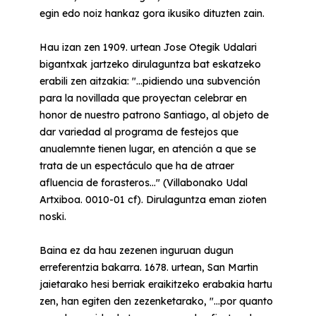
egin edo noiz hankaz gora ikusiko dituzten zain.
Hau izan zen 1909. urtean Jose Otegik Udalari
bigantxak jartzeko dirulaguntza bat eskatzeko
erabili zen aitzakia: "...pidiendo una subvención
para la novillada que proyectan celebrar en
honor de nuestro patrono Santiago, al objeto de
dar variedad al programa de festejos que
anualemnte tienen lugar, en atención a que se
trata de un espectáculo que ha de atraer
afluencia de forasteros..." (Villabonako Udal
Artxiboa. 0010-01 cf). Dirulaguntza eman zioten
noski.
Baina ez da hau zezenen inguruan dugun
erreferentzia bakarra. 1678. urtean, San Martin
jaietarako hesi berriak eraikitzeko erabakia hartu
zen, han egiten den zezenketarako, "...por quanto