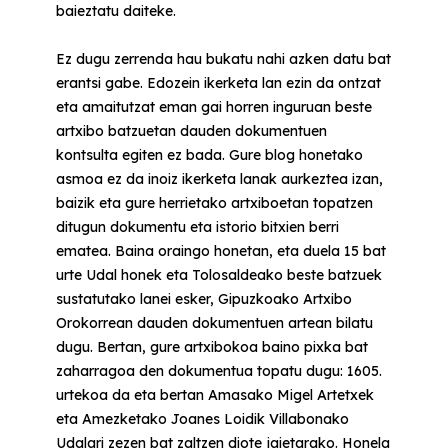
baieztatu daiteke.
Ez dugu zerrenda hau bukatu nahi azken datu bat
erantsi gabe. Edozein ikerketa lan ezin da ontzat
eta amaitutzat eman gai horren inguruan beste
artxibo batzuetan dauden dokumentuen
kontsulta egiten ez bada. Gure blog honetako
asmoa ez da inoiz ikerketa lanak aurkeztea izan,
baizik eta gure herrietako artxiboetan topatzen
ditugun dokumentu eta istorio bitxien berri
ematea. Baina oraingo honetan, eta duela 15 bat
urte Udal honek eta Tolosaldeako beste batzuek
sustatutako lanei esker, Gipuzkoako Artxibo
Orokorrean dauden dokumentuen artean bilatu
dugu. Bertan, gure artxibokoa baino pixka bat
zaharragoa den dokumentua topatu dugu: 1605.
urtekoa da eta bertan Amasako Migel Artetxek
eta Amezketako Joanes Loidik Villabonako
Udalari zezen bat zaltzen diote jaietarako. Honela