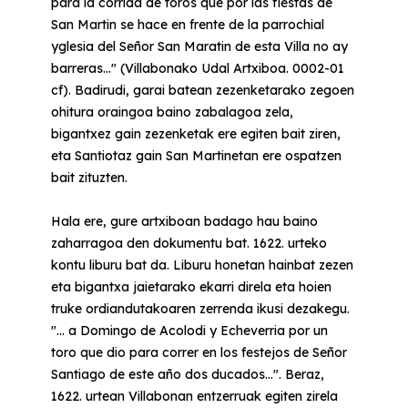
para la corrida de toros que por las fiestas de
San Martin se hace en frente de la parrochial
yglesia del Señor San Maratin de esta Villa no ay
barreras..." (Villabonako Udal Artxiboa. 0002-01
cf). Badirudi, garai batean zezenketarako zegoen
ohitura oraingoa baino zabalagoa zela,
bigantxez gain zezenketak ere egiten bait ziren,
eta Santiotaz gain San Martinetan ere ospatzen
bait zituzten.
Hala ere, gure artxiboan badago hau baino
zaharragoa den dokumentu bat. 1622. urteko
kontu liburu bat da. Liburu honetan hainbat zezen
eta bigantxa jaietarako ekarri direla eta hoien
truke ordiandutakoaren zerrenda ikusi dezakegu.
"... a Domingo de Acolodi y Echeverria por un
toro que dio para correr en los festejos de Señor
Santiago de este año dos ducados...". Beraz,
1622. urtean Villabonan entzerruak egiten zirela