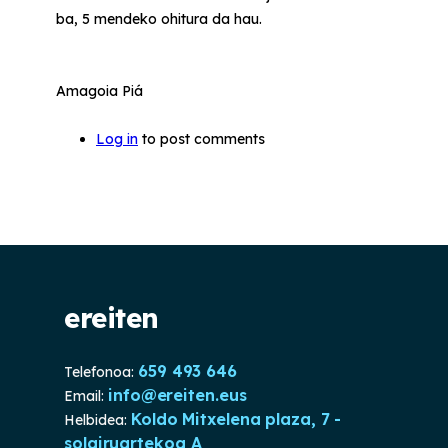
ba, 5 mendeko ohitura da hau.
Amagoia Piá
Log in
to post comments
ereiten
659 493 646
Telefonoa:
info@ereiten.eus
Email:
Koldo Mitxelena plaza, 7 -
Helbidea:
solairuartekoa A