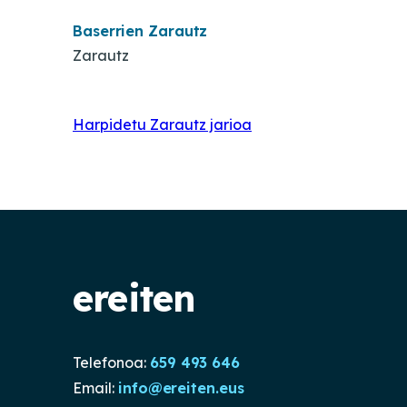
Baserrien Zarautz
Zarautz
Harpidetu Zarautz jarioa
ereiten
Telefonoa:
659 493 646
Email:
info@ereiten.eus