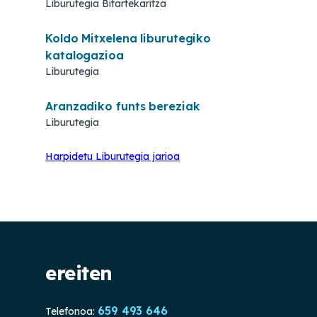
Liburutegia Bitartekaritza
Koldo Mitxelena liburutegiko
katalogazioa
Liburutegia
Aranzadiko funts bereziak
Liburutegia
Harpidetu Liburutegia jarioa
ereiten
659 493 646
Telefonoa: