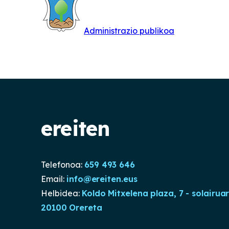
Administrazio publikoa
ereiten
Telefonoa:
659 493 646
Email:
info@ereiten.eus
Helbidea:
Koldo Mitxelena plaza, 7 - solairua
20100 Orereta