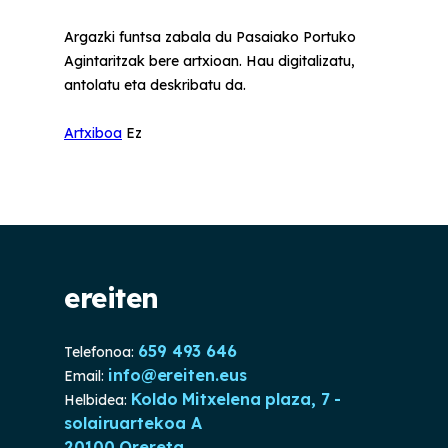
Argazki funtsa zabala du Pasaiako Portuko
Agintaritzak bere artxioan. Hau digitalizatu,
antolatu eta deskribatu da.
Artxiboa
Ez
ereiten
659 493 646
Telefonoa:
info@ereiten.eus
Email:
Koldo Mitxelena plaza, 7 -
Helbidea:
solairuartekoa A
20100 Orereta