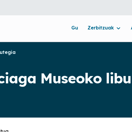
Gu
Zerbitzuak
rutegia
nciaga Museoko libu
itua