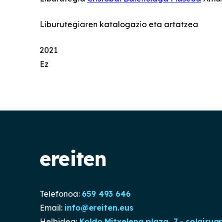
Liburutegiaren katalogazio eta artatzea
2021
Ez
ereiten
Telefonoa:
659 493 646
Email:
info@ereiten.eus
Helbidea:
Koldo Mitxelena plaza, 7 - solairua