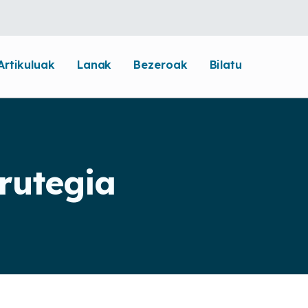
Artikuluak
Lanak
Bezeroak
Bilatu
rutegia