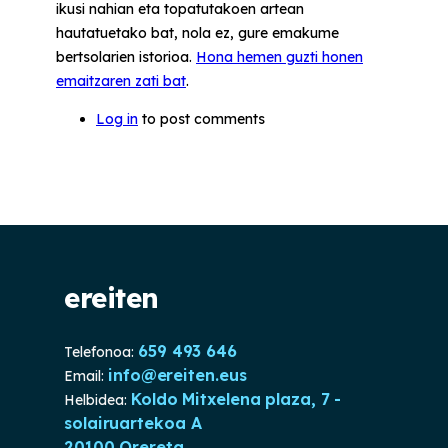
ikusi nahian eta topatutakoen artean
hautatuetako bat, nola ez, gure emakume
bertsolarien istorioa.
Hona hemen guzti honen
emaitzaren zati bat
.
Log in
to post comments
ereiten
659 493 646
Telefonoa:
info@ereiten.eus
Email:
Koldo Mitxelena plaza, 7 -
Helbidea:
solairuartekoa A
20100 Orereta