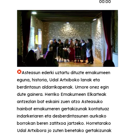
00:00
Asteasun ederki uztartu dituzte emakumeen
eguna, historia, Udal Artxiboko lanak eta
berdintasun aldarrikapenak. Umore onez egin
dute gainera. Herriko Emakumeen Elkarteak
antzezlan bat eskaini zuen atzo Asteasuko
hainbat emakumeren gertakizunak kontatuaz
indarkeriaren eta desberdintasunen aurkako
borrokan beren zatitxoa jartzeko. Horretarako
Udal Artxibora jo zuten benetako gertakizunak