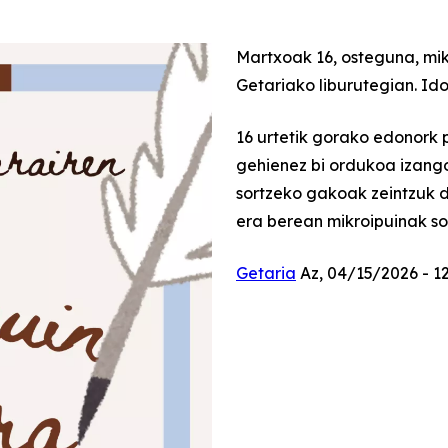
Martxoak 16, osteguna, mik
Getariako liburutegian. Ido
16 urtetik gorako edonork 
gehienez bi ordukoa izango
sortzeko gakoak zeintzuk di
era berean mikroipuinak so
Getaria
Az, 04/15/2026 - 1