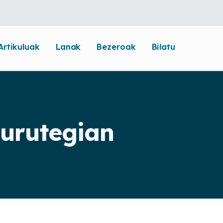
Artikuluak
Lanak
Bezeroak
Bilatu
burutegian