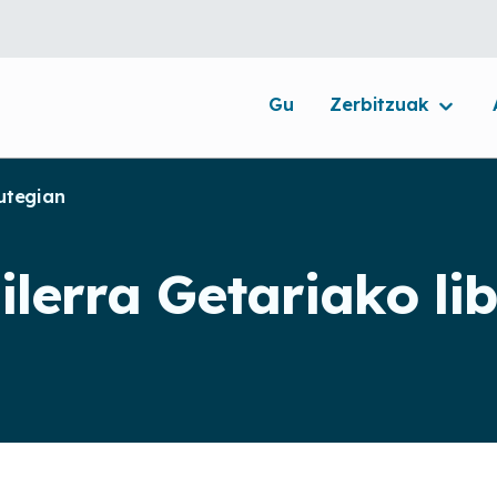
Gu
Zerbitzuak
rutegian
ilerra Getariako li