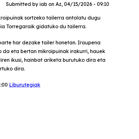
Submitted by
iab
on
Az, 04/15/2026 - 09:10
roipuinak sortzeko tailerra antolatu dugu
ia Torregaraik gidatuko du tailerra.
parte har dezake tailer honetan. Iraupena
 da eta bertan mikroipuinak irakurri, hauek
ren ikusi, hainbat ariketa burutuko dira eta
rtuko dira.
2:00
Liburutegiak